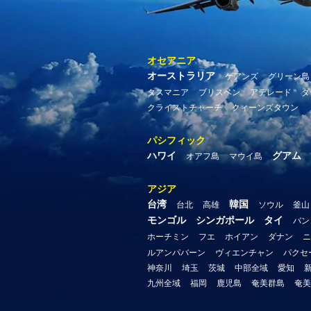
オセアニア
オーストラリア
ケアンズ
グリーン島
タスマニア
ブリスベン
アデレード
ダ
クライストチャーチ
クィーンズタウン
パシフィック
ハワイ
グアム
オアフ島
マウイ島
アジア
台湾
韓国
台北
高雄
ソウル
釜山
モンゴル
シンガポール
タイ
バン
ホーチミン
フエ
ホイアン
ダナン
ニ
ルアンパバーン
ヴィエンチャン
パクセ
神奈川
埼玉
茨城
中部全域
愛知
九州全域
福岡
鹿児島
奄美群島
奄美