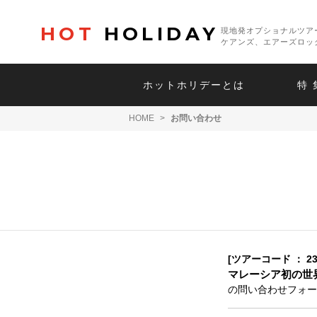
HOT
HOLIDAY
現地発オプショナルツア
ケアンズ、エアーズロッ
ホットホリデーとは
特 
HOME
>
お問い合わせ
[ツアーコード ： 23
マレーシア初の世
の問い合わせフォー