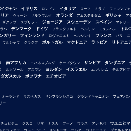
バイジャン
イギリス
イタリア
ロンドン
ローマ
ミラノ
フィレンツェ
トリア
オランダ
ギリシャ
ウィーン
ザルツブルク
アムステルダム
ア
ジョージア
スウェーデン
スペイン
ザグレブ
スプリット
マドリー
デンマーク
ドイツ
トル
ラハ
フランクフルト
ベルリン
ミュンヘン
ンガリー
フィンランド
フランス
ロヴァニエミ
ヘルシンキ
パリ
ニ
ポルトガル
マケドニア
ラトビア
リトアニ
ワルシャワ
クラクフ
南アフリカ
ザンビア
タンザニア
ラ
ヨハネスブルグ
ケープタウン
ヨルダン
イスラエル
ロ
ルクソール
アスワン
エルサレム
テルアビブ
マダガスカル
ボツワナ
エチオピア
オーランド
ラスベガス
サンフランシスコ
グランドキャニオン
フェアバン
リー
ウユニとマ
マチュピチュ
クスコ
リマ
ナスカ
プーノ
ワラス
アレキパ
ルカラファテ
ウシュアイア
メンドーサ
サルタ
バリローチェ
プエルトマ