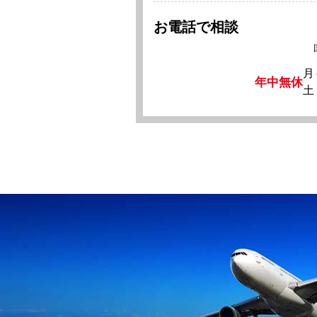
お電話で相談
月
年中無休
土