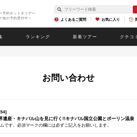
ー予約ホットホリデー
ク他の予約受付中！
よくあるご質問
お気に入り
集
ランキング
新着ツアー
クチコ
お問い合わせ
54]
界遺産・キナバル山を見に行く!!キナバル国立公園とポーリン温泉
ムです。必須マークの欄には必ずご記入をお願いします。