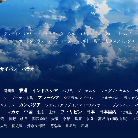
グレートバリアリーフ
キュランダ
ウルル（エアーズロック）
ゴールドコ
ーウィン
ポートダグラス
パームコーブ
ハミルトン島
アリススプリングス
サイパン
パラオ
香港
インドネシア
済州島
バリ島
ジャカルタ
ジョグジャカルタ
ボ
マレーシア
コク
プーケット島
クアラルンプール
コタキナバル
ランカ
カンボジア
ャチャン
シェムリアップ（アンコールワット）
プノンペン
マカオ
中国
フィリピン
日本
日本国内
ー
北京
上海
北海道
新潟
長野
岐阜
関西全域
大阪
京都
兵庫
奈良
高野山 (和歌山県)
中
大島
徳之島
沖永良部島
与論島
喜界島
沖縄