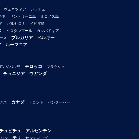
ヴェネツィア
レッチェ
テネ
サントリーニ島
ミコノス島
ド
バルセロナ
イビザ島
コ
イスタンブール
カッパドキア
ブルガリア
ベルギー
ース
ア
ルーマニア
モロッコ
ザンジバル島
マラケシュ
チュニジア
ウガンダ
カナダ
クス
トロント
バンクーバー
チュピチュ
アルゼンチン
チリ
ドリン
サンティアゴ