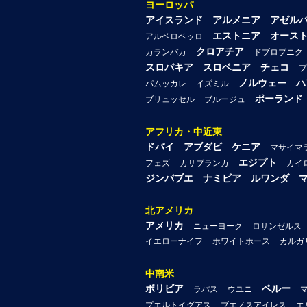
ヨーロッパ
アイスランド
アルメニア
アゼル
エストニア
オース
アルベロベッロ
クロアチア
カランバカ
ドブロブニク
スロバキア
スロベニア
チェコ
プ
ノルウェー
ハ
パムッカレ
イズミル
ポーランド
ブリュッセル
ブルージュ
アフリカ・中近東
ドバイ
アブダビ
ケニア
マサイマ
エジプト
フェズ
カサブランカ
カイ
ジンバブエ
ナミビア
ルワンダ
北アメリカ
アメリカ
ニューヨーク
ロサンゼルス
イエローナイフ
ホワイトホース
カルガ
中南米
ボリビア
ペルー
ラパス
ウユニ
プエルトイグアス
ブエノスアイレス
エ