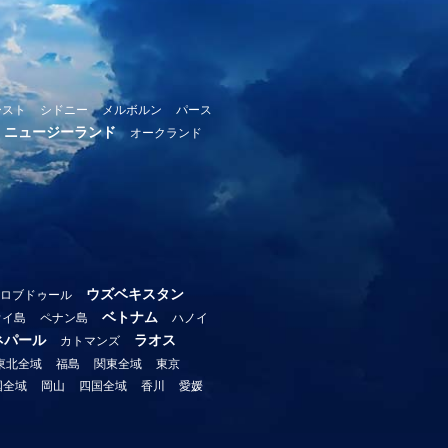
ースト
シドニー
メルボルン
パース
ニュージーランド
オークランド
ウズベキスタン
ロブドゥール
ベトナム
ウイ島
ペナン島
ハノイ
ネパール
ラオス
カトマンズ
東北全域
福島
関東全域
東京
国全域
岡山
四国全域
香川
愛媛