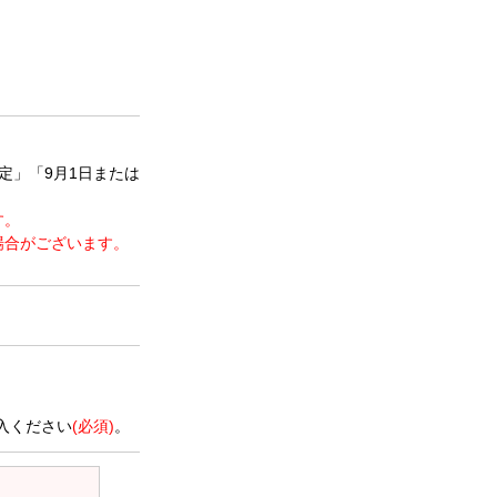
定」「9月1日または
す。
場合がございます。
。
入ください
(必須)
。