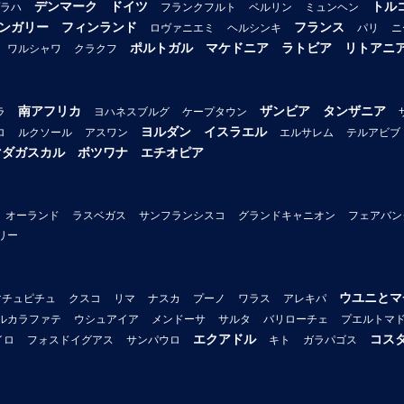
デンマーク
ドイツ
トル
ラハ
フランクフルト
ベルリン
ミュンヘン
ンガリー
フィンランド
フランス
ロヴァニエミ
ヘルシンキ
パリ
ニ
ポルトガル
マケドニア
ラトビア
リトアニ
ワルシャワ
クラクフ
南アフリカ
ザンビア
タンザニア
ラ
ヨハネスブルグ
ケープタウン
ヨルダン
イスラエル
ロ
ルクソール
アスワン
エルサレム
テルアビブ
マダガスカル
ボツワナ
エチオピア
オーランド
ラスベガス
サンフランシスコ
グランドキャニオン
フェアバン
リー
ウユニとマ
マチュピチュ
クスコ
リマ
ナスカ
プーノ
ワラス
アレキパ
ルカラファテ
ウシュアイア
メンドーサ
サルタ
バリローチェ
プエルトマ
エクアドル
コス
イロ
フォスドイグアス
サンパウロ
キト
ガラパゴス