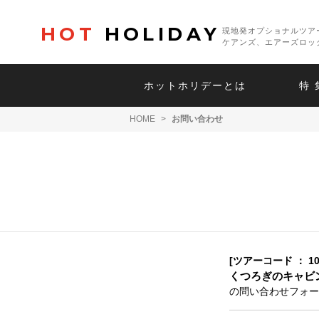
HOT
HOLIDAY
現地発オプショナルツア
ケアンズ、エアーズロッ
ホットホリデーとは
特 
HOME
>
お問い合わせ
[ツアーコード ： 10
くつろぎのキャビン
の問い合わせフォー