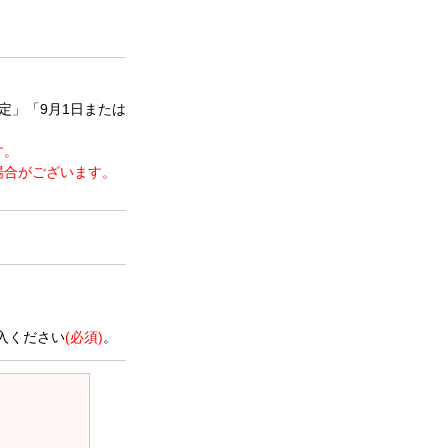
定」「9月1日または
す。
場合がございます。
。
入ください
(必須)
。