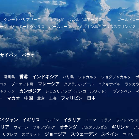
グレートバリアリーフ
キュランダ
ウルル（エアーズロック）
ゴールドコ
ーウィン
ポートダグラス
パームコーブ
ハミルトン島
アリススプリングス
サイパン
パラオ
香港
インドネシア
済州島
バリ島
ジャカルタ
ジョグジャカルタ
ボ
マレーシア
コク
プーケット島
クアラルンプール
コタキナバル
ランカ
カンボジア
ャチャン
シェムリアップ（アンコールワット）
プノンペン
マカオ
中国
フィリピン
日本
ー
北京
上海
バイジャン
イギリス
イタリア
ロンドン
ローマ
ミラノ
フィレンツェ
トリア
オランダ
ギリシャ
ウィーン
ザルツブルク
アムステルダム
ア
ジョージア
スウェーデン
スペイン
ザグレブ
スプリット
マドリー