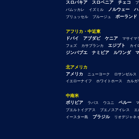
スロバキア
スロベニア
チェコ
プ
ノルウェー
ハ
パムッカレ
イズミル
ポーランド
ブリュッセル
ブルージュ
アフリカ・中近東
ドバイ
アブダビ
ケニア
マサイマ
エジプト
フェズ
カサブランカ
カイ
ジンバブエ
ナミビア
ルワンダ
北アメリカ
アメリカ
ニューヨーク
ロサンゼルス
イエローナイフ
ホワイトホース
カルガ
中南米
ボリビア
ペルー
ラパス
ウユニ
プエルトイグアス
ブエノスアイレス
エ
ブラジル
イースター島
リオデジャネ