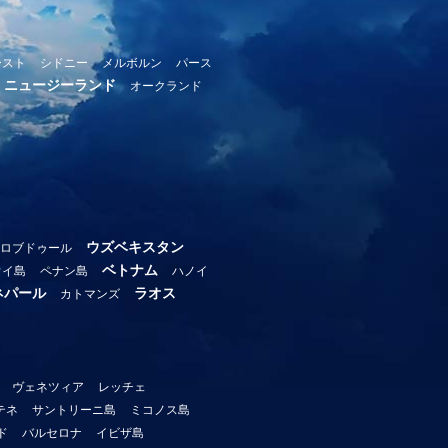
ースト
シドニー
メルボルン
パース
ニュージーランド
オークランド
ウズベキスタン
ロブドゥール
ベトナム
ウイ島
ペナン島
ハノイ
ネパール
ラオス
カトマンズ
ヴェネツィア
レッチェ
テネ
サントリーニ島
ミコノス島
ド
バルセロナ
イビザ島