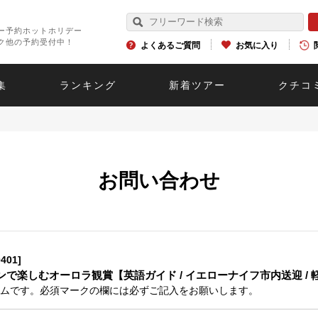
ー予約ホットホリデー
ク他の予約受付中！
よくあるご質問
お気に入り
集
ランキング
新着ツアー
クチコ
お問い合わせ
401]
で楽しむオーロラ観賞【英語ガイド / イエローナイフ市内送迎 / 
ムです。必須マークの欄には必ずご記入をお願いします。