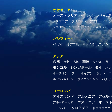
オセアニア
オーストラリア
ケアンズ
グリーン島
タスマニア
ブリスベン
アデレード
ダ
クライストチャーチ
クィーンズタウン
パシフィック
ハワイ
グアム
オアフ島
マウイ島
アジア
台湾
韓国
台北
高雄
ソウル
釜山
モンゴル
シンガポール
タイ
バン
ホーチミン
フエ
ホイアン
ダナン
ニ
ルアンパバーン
ヴィエンチャン
パクセ
ヨーロッパ
アイスランド
アルメニア
アゼル
エストニア
オース
アルベロベッロ
クロアチア
カランバカ
ドブロブニク