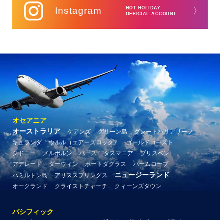
Instagram
HOT HOLIDAY
〉
OFFICIAL ACCOUNT
オセアニア
オーストラリア
ケアンズ
グリーン島
グレートバリアリーフ
キュランダ
ウルル（エアーズロック）
ゴールドコースト
シドニー
メルボルン
パース
タスマニア
ブリスベン
アデレード
ダーウィン
ポートダグラス
パームコーブ
ニュージーランド
ハミルトン島
アリススプリングス
オークランド
クライストチャーチ
クィーンズタウン
パシフィック