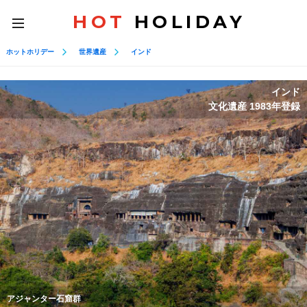
HOT
HOLIDAY
toggle
navigation
ホットホリデー
世界遺産
インド
インド
文化遺産 1983年登録
アジャンター石窟群