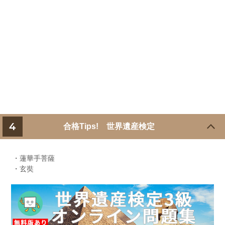
4
合格Tips! 世界遺産検定
・蓮華手菩薩
・玄奘