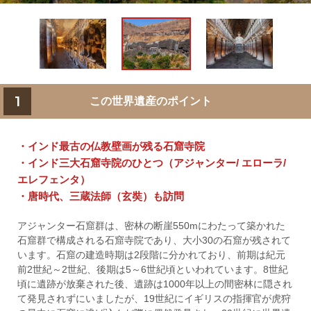
1
この世界遺産のポイント
・インド最古の仏教壁画が残る石窟寺院
・インド三大石窟寺院のひとつ（アジャンター/ エローラ/
エレフェンタ）
・唐時代、三蔵法師（玄奘）も訪問
アジャンター石窟群は、密林の断崖550mにわたって築かれた
石窟群で構成される石窟寺院であり、大小30の石窟が残されて
います。石窟の建造時期は2段階に分かれており、前期は紀元
前2世紀～2世紀、後期は5～6世紀頃といわれています。8世紀
頃に遺跡が放棄された後、遺跡は1000年以上の間密林に隠され
て発見されずにいましたが、19世紀にイギリスの指揮官が虎狩