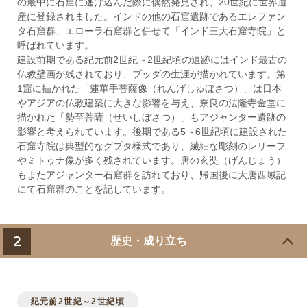
の最中に石窟に逃げ込んだ際に偶然発見され、20世紀に世界遺
産に登録されました。インドの他の石窟遺跡であるエレファン
タ石窟群、エローラ石窟群と併せて「インド三大石窟寺院」と
呼ばれています。
建設前期である紀元前2世紀～2世紀頃の遺跡にはインド最古の
仏教壁画が残されており、ブッダの生涯が描かれています。第
1窟に描かれた「蓮華手菩薩像（れんげしゅぼさつ）」は日本
やアジアの仏教建築に大きな影響を与え、奈良の法隆寺金堂に
描かれた「勢至菩薩（せいしぼさつ）」もアジャンター遺跡の
影響と考えられています。後期である5～6世紀頃に建設された
石窟寺院は典型的なグプタ様式であり、繊細な彫刻のレリーフ
やミトゥナ像が多く残されています。唐の玄奘（げんじょう）
もまたアジャンター石窟群を訪れており、帰国後に大唐西域記
にて石窟群のことを記しています。
2
歴史・成り立ち
紀元前2世紀～2世紀頃