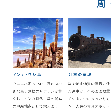
ウユニ塩湖の中心に浮かぶ小
塩や鉱山物資の運搬に使
さな島。無数のサボテンが林
た列車が、そのまま放置
立し、インカ時代に塩の貿易
ている。中に入ったりも
の中継地点として栄えまし
き、人気の写真スポット